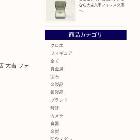
なら大吉六甲フォレスタ店
へ
商品カテゴリ
クロエ
フィギュア
全て
 大吉 フォ
貴金属
宝石
金製品
銀製品
ブランド
時計
カメラ
食器
金貨
記念メダル