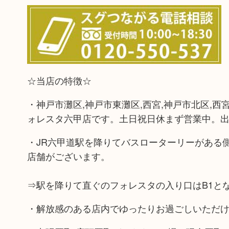
☆当店の特徴☆
・神戸市灘区,神戸市東灘区,西宮,神戸市北区,西
ォレスタ六甲店です。土日祝日休まず営業中。出
・JR六甲道駅を降りてバスローターリーがある
店舗がございます。
⇒駅を降りて直ぐのフォレスタの入り口はB1と
・解放感のある店内でゆったりお過ごしいただ