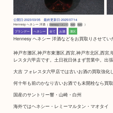
公開日:2023/03/05 最終更新日:2025/07/14
Hennesy ヘネシー 洋酒
（
）
Hennessy ヘネシー
N/A
N/A
ブランデー
ヘネシー
全て
お酒
灘区
Hennesy ヘネシー 洋酒などをお買取りさせ
神戸市灘区,神戸市東灘区,西宮,神戸市北区,西宮
レスタ六甲店です。土日祝日休まず営業中。出張
大吉 フォレスタ六甲店では古いお酒の買取強化
何十年も前のかなり古いお酒でも未開栓なら買
国産のサントリー響・山崎・白州
海外ではヘネシー・レミーマルタン・マオタイ