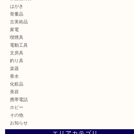
カメラ
食器
金貨
記念メダル
古銭
お酒
切手
金券・商品券
鉄道模型
テレホンカード
株主優待券
はがき
骨董品
古美術品
家電
喫煙具