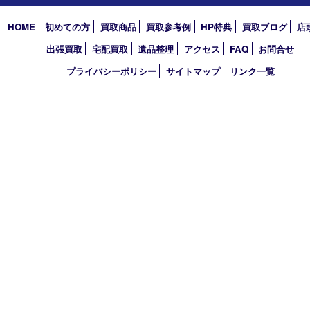
2020年
2019年
2018年
2017年
買取大吉 フォレスタ六甲店
〒657-0027 神戸市灘区永手町4丁目2番１ フォレスタ六甲 地下
TEL 0120-550-537 FAX 078-855-3033
営業時間 10：00～19：00
定休日 毎週火曜日（年末年始を除く）
古物商許可証
兵庫県公安委員会 第631121200007号
登録社名：株式会社ルートコウベ
HOME
初めての方
買取商品
買取参考例
HP特典
買取ブログ