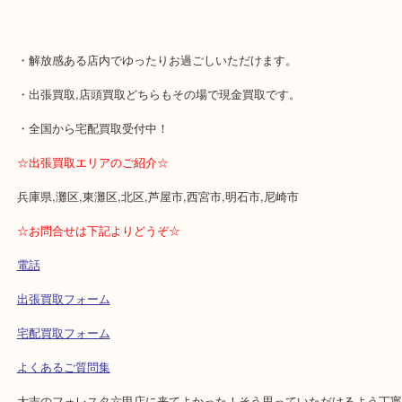
査定・鑑定すべて無料にて行っておりますのでお気軽にお越しくだ
☆当店の特徴☆
・JR六甲道駅の改札を出て左（北側/山側）へ。すぐ目の前のショ
ル「フォレスタ」の1階に店舗がございます。
⇒JRからの入り口はB1となっています。入ってすぐのエスカレー
ださい。
・解放感ある店内でゆったりお過ごしいただけます。
・出張買取,店頭買取どちらもその場で現金買取です。
・全国から宅配買取受付中！
☆出張買取エリアのご紹介☆
兵庫県,灘区,東灘区,北区,芦屋市,西宮市,明石市,尼崎市
☆お問合せは下記よりどうぞ☆