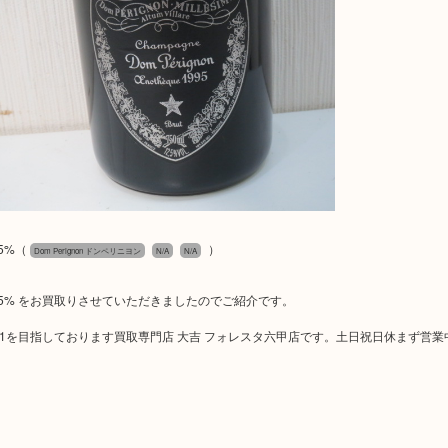
5%
（
）
Dom Perignon ドンペリニヨン
N/A
N/A
ml 12.5% をお買取りさせていただきましたのでご紹介です。
No1を目指しております買取専門店 大吉 フォレスタ六甲店です。土日祝日休まず営業