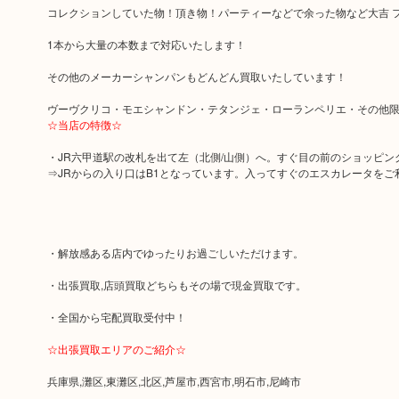
コレクションしていた物！頂き物！パーティーなどで余った物など大吉 
1本から大量の本数まで対応いたします！
その他のメーカーシャンパンもどんどん買取いたしています！
ヴーヴクリコ・モエシャンドン・テタンジェ・ローランペリエ・その他限
☆当店の特徴☆
・JR六甲道駅の改札を出て左（北側/山側）へ。すぐ目の前のショッピン
⇒JRからの入り口はB1となっています。入ってすぐのエスカレータをご
・解放感ある店内でゆったりお過ごしいただけます。
・出張買取,店頭買取どちらもその場で現金買取です。
・全国から宅配買取受付中！
☆出張買取エリアのご紹介☆
兵庫県,灘区,東灘区,北区,芦屋市,西宮市,明石市,尼崎市