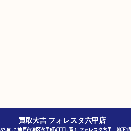
買取大吉 フォレスタ六甲店
657-0027 神戸市灘区永手町4丁目2番１ フォレスタ六甲 地下