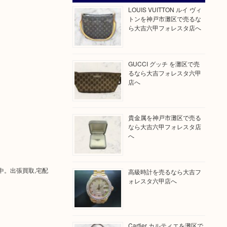
LOUIS VUITTON ルイ ヴィ
トンを神戸市灘区で売るな
ら大吉六甲フォレスタ店へ
GUCCI グッチ を灘区で売
るなら大吉フォレスタ六甲
店へ
貴金属を神戸市灘区で売る
なら大吉六甲フォレスタ店
へ
中。出張買取,宅配
高級時計を売るなら大吉フ
ォレスタ六甲店へ
Cartier カルティエを灘区で