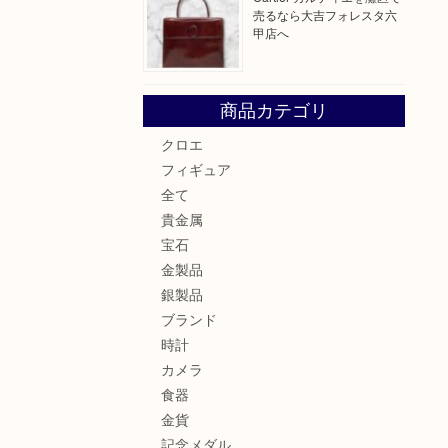
売るなら大吉フォレスタ六
甲店へ
商品カテゴリ
クロエ
フィギュア
全て
貴金属
宝石
金製品
銀製品
ブランド
時計
カメラ
食器
金貨
記念メダル