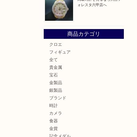
ォレスタ六甲店へ
商品カテゴリ
クロエ
フィギュア
全て
貴金属
宝石
金製品
銀製品
ブランド
時計
カメラ
食器
金貨
記念メダル