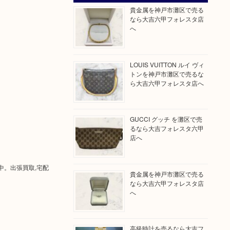
貴金属を神戸市灘区で売る
なら大吉六甲フォレスタ店
へ
LOUIS VUITTON ルイ ヴィ
トンを神戸市灘区で売るな
ら大吉六甲フォレスタ店へ
GUCCI グッチ を灘区で売
るなら大吉フォレスタ六甲
店へ
中。出張買取,宅配
貴金属を神戸市灘区で売る
なら大吉六甲フォレスタ店
へ
高級時計を売るなら大吉フ