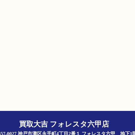
買取大吉 フォレスタ六甲店
657-0027 神戸市灘区永手町4丁目2番１ フォレスタ六甲 地下