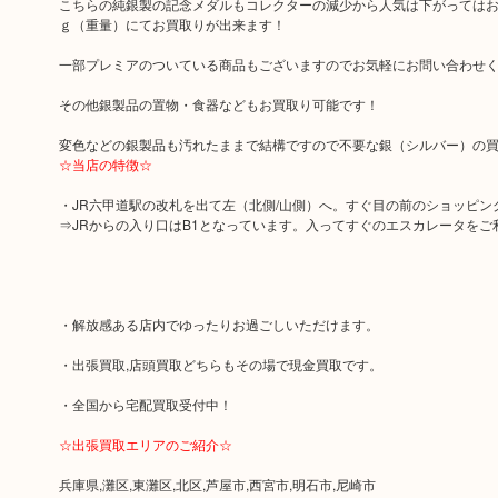
こちらの純銀製の記念メダルもコレクターの減少から人気は下がっては
ｇ（重量）にてお買取りが出来ます！
一部プレミアのついている商品もございますのでお気軽にお問い合わせ
その他銀製品の置物・食器などもお買取り可能です！
変色などの銀製品も汚れたままで結構ですので不要な銀（シルバー）の買
☆当店の特徴☆
・JR六甲道駅の改札を出て左（北側/山側）へ。すぐ目の前のショッピン
⇒JRからの入り口はB1となっています。入ってすぐのエスカレータをご
・解放感ある店内でゆったりお過ごしいただけます。
・出張買取,店頭買取どちらもその場で現金買取です。
・全国から宅配買取受付中！
☆出張買取エリアのご紹介☆
兵庫県,灘区,東灘区,北区,芦屋市,西宮市,明石市,尼崎市