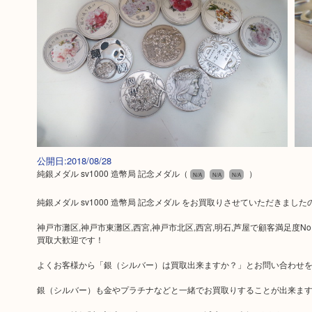
公開日:2018/08/28
純銀メダル sv1000 造幣局 記念メダル
（
）
N/A
N/A
N/A
純銀メダル sv1000 造幣局 記念メダル をお買取りさせていただきまし
神戸市灘区,神戸市東灘区,西宮,神戸市北区,西宮,明石,芦屋で顧客満足度
買取大歓迎です！
よくお客様から「銀（シルバー）は買取出来ますか？」とお問い合わせ
銀（シルバー）も金やプラチナなどと一緒でお買取りすることが出来ま