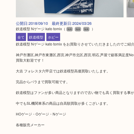
公開日:2018/09/10 最終更新日:2024/03/26
鉄道模型 Nゲージ kato tomix
（
）
N/A
N/A
N/A
全て
鉄道模型
ホビー
鉄道模型 Nゲージ kato tomix をお買取りさせていただきましたのでご紹
神戸市灘区,神戸市東灘区,西宮,神戸市北区,西宮,明石,芦屋で顧客満足度
買取大歓迎です！
大吉 フォレスタ六甲店では鉄道模型高価買取いたします。
完品からバラまで買取可能です。
鉄道模型はファンが多い商品となりますので古い物でも高く買取する事
中でもSL機関車系の商品は自高額買取が多くございます。
HOゲージ・Oゲージ・Nゲージ
各種販売メーカー