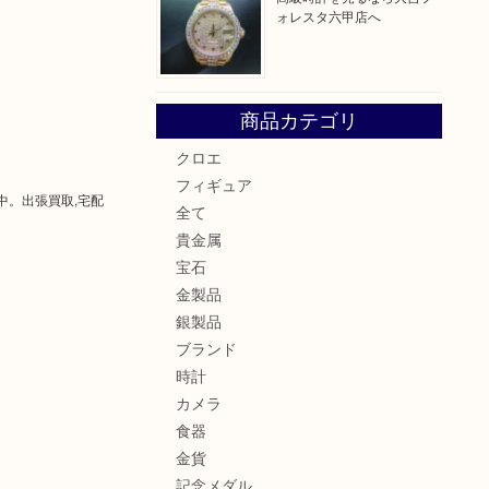
ォレスタ六甲店へ
商品カテゴリ
クロエ
フィギュア
中。出張買取,宅配
全て
貴金属
宝石
金製品
銀製品
ブランド
時計
カメラ
食器
金貨
記念メダル