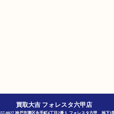
買取大吉 フォレスタ六甲店
657-0027 神戸市灘区永手町4丁目2番１ フォレスタ六甲 地下