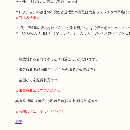
その他、線路などの部品も買取できます。
コレクションの整理や不要な鉄道模型の買取は大吉 フォレスタ六甲店に
☆当店の特徴☆
・JR六甲道駅の改札を出て左（北側/山側）へ。すぐ目の前のショッピン
⇒JRからの入り口はB1となっています。入ってすぐのエスカレータをご
・解放感ある店内でゆったりお過ごしいただけます。
・出張買取,店頭買取どちらもその場で現金買取です。
・全国から宅配買取受付中！
☆出張買取エリアのご紹介☆
兵庫県,灘区,東灘区,北区,芦屋市,西宮市,明石市,尼崎市
☆お問合せは下記よりどうぞ☆
電話