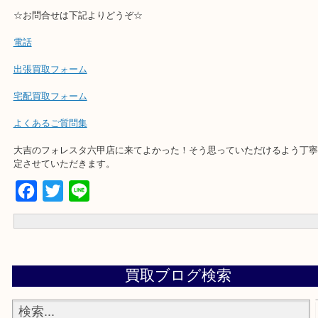
・出張買取,店頭買取どちらもその場で現金買取です。
・全国から宅配買取受付中！
☆出張買取エリアのご紹介☆
兵庫県,灘区,東灘区,北区,芦屋市,西宮市,明石市,尼崎市
☆お問合せは下記よりどうぞ☆
電話
出張買取フォーム
宅配買取フォーム
よくあるご質問集
大吉のフォレスタ六甲店に来てよかった！そう思っていただけるよ
定させていただきます。