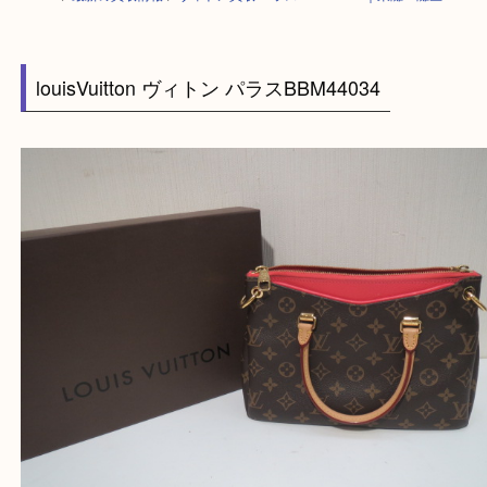
HOME
>
最新の買取情報
>
ヴィトン買取 パラスBBM44034｜東灘・灘区
louisVuitton ヴィトン パラスBBM44034