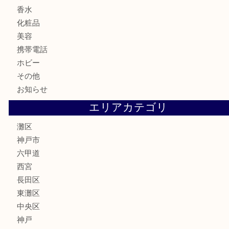
テレホンカード
株主優待券
はがき
骨董品
古美術品
家電
喫煙具
電動工具
文房具
釣り具
楽器
香水
化粧品
美容
携帯電話
ホビー