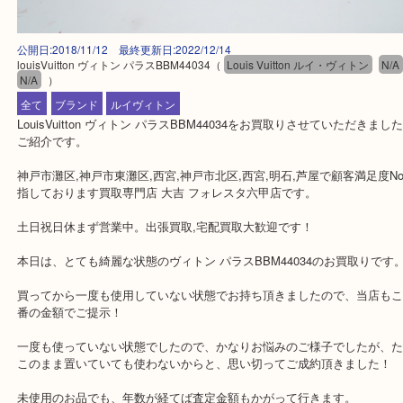
公開日:2018/11/12 最終更新日:2022/12/14
louisVuitton ヴィトン パラスBBM44034
（
Louis Vuitton ルイ・ヴィトン
N/A
）
全て
ブランド
ルイヴィトン
LouisVuitton ヴィトン パラスBBM44034をお買取りさせていただ
ご紹介です。
神戸市灘区,神戸市東灘区,西宮,神戸市北区,西宮,明石,芦屋で顧客満足
指しております買取専門店 大吉 フォレスタ六甲店です。
土日祝日休まず営業中。出張買取,宅配買取大歓迎です！
本日は、とても綺麗な状態のヴィトン パラスBBM44034のお買取り