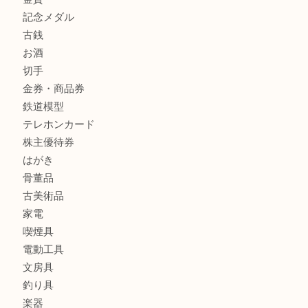
全て
貴金属
宝石
金製品
銀製品
ブランド
時計
カメラ
食器
金貨
記念メダル
古銭
お酒
切手
金券・商品券
鉄道模型