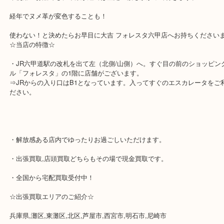
買ってから一度も使用していない状態でお持ち頂きましたので、当
番の金額でご提示！
一度も使っていない状態でしたので、かなりお悩みのご様子でした
このまま置いていても使わないからと、思い切ってご成約頂きまし
未使用のお品でも、年数が経てば査定金額もかがって行きます。
経年でヌメ革が変色することも！
使わない！と決めたらお早目に大吉 フォレスタ六甲店へお持ちくだ
☆当店の特徴☆
・JR六甲道駅の改札を出て左（北側/山側）へ。すぐ目の前のショ
ル「フォレスタ」の1階に店舗がございます。
⇒JRからの入り口はB1となっています。入ってすぐのエスカレー
ださい。
・解放感ある店内でゆったりお過ごしいただけます。