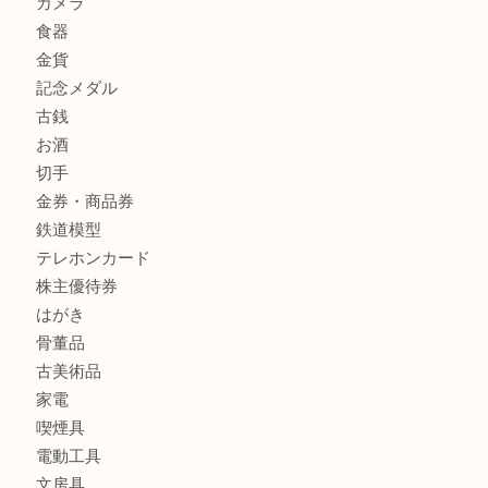
クロエ
フィギュア
全て
貴金属
宝石
金製品
銀製品
ブランド
時計
カメラ
食器
金貨
記念メダル
古銭
お酒
切手