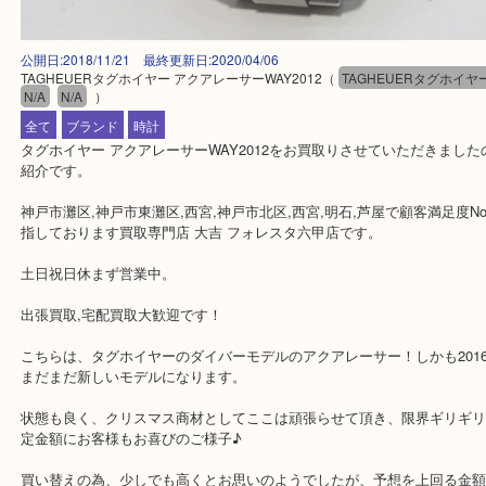
公開日:2018/11/21 最終更新日:2020/04/06
TAGHEUERタグホイヤー アクアレーサーWAY2012
（
TAGHEUERタグ
N/A
N/A
）
全て
ブランド
時計
タグホイヤー アクアレーサーWAY2012をお買取りさせていただき
紹介です。
神戸市灘区,神戸市東灘区,西宮,神戸市北区,西宮,明石,芦屋で顧客満足
指しております買取専門店 大吉 フォレスタ六甲店です。
土日祝日休まず営業中。
出張買取,宅配買取大歓迎です！