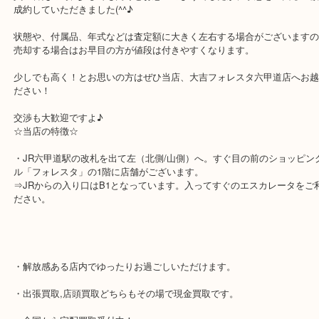
こちらは、タグホイヤーのダイバーモデルのアクアレーサー！しかも2
まだまだ新しいモデルになります。
状態も良く、クリスマス商材としてここは頑張らせて頂き、限界ギ
定金額にお客様もお喜びのご様子♪
買い替えの為、少しでも高くとお思いのようでしたが、予想を上回
成約していただきました(^^♪
状態や、付属品、年式などは査定額に大きく左右する場合がござい
売却する場合はお早目の方が値段は付きやすくなります。
少しでも高く！とお思いの方はぜひ当店、大吉フォレスタ六甲道店
ださい！
交渉も大歓迎ですよ♪
☆当店の特徴☆
・JR六甲道駅の改札を出て左（北側/山側）へ。すぐ目の前のショ
ル「フォレスタ」の1階に店舗がございます。
⇒JRからの入り口はB1となっています。入ってすぐのエスカレー
ださい。