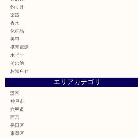
金券・商品券
鉄道模型
テレホンカード
株主優待券
はがき
骨董品
古美術品
家電
喫煙具
電動工具
文房具
釣り具
楽器
香水
化粧品
美容