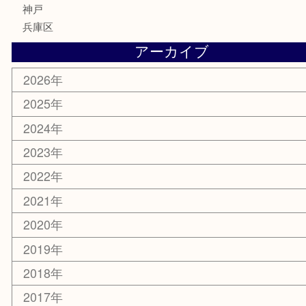
喫煙具
電動工具
文房具
釣り具
楽器
香水
化粧品
美容
携帯電話
ホビー
その他
お知らせ
エリアカテゴリ
灘区
神戸市
六甲道