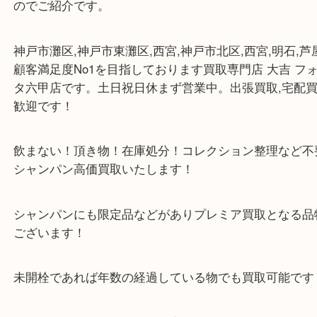
公開日:2024/01/30 最終更新日:2025/07/14
ドンペリニョン ロゼ
（
ドンペリニョン
ロゼ
N/A
）
全て
お酒
灘区
ドンペリニョン ロゼ 等々をお買取りさせていただ
のでご紹介です。
神戸市灘区,神戸市東灘区,西宮,神戸市北区,西宮,明石
顧客満足度No1を目指しております買取専門店 大吉
タ六甲店です。土日祝日休まず営業中。出張買取,宅
歓迎です！
飲まない！頂き物！在庫処分！コレクション整理な
シャンパン高価買取いたします！