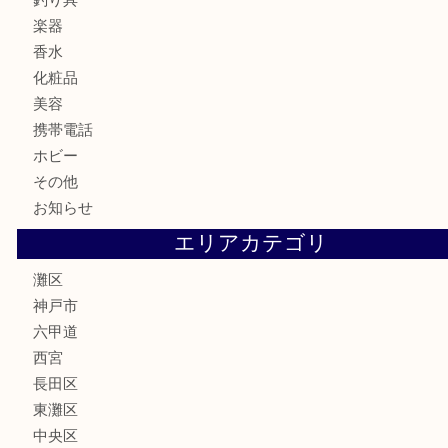
時計
カメラ
食器
金貨
記念メダル
古銭
お酒
切手
金券・商品券
鉄道模型
テレホンカード
株主優待券
はがき
骨董品
古美術品
家電