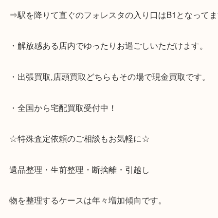
☆当店の特徴☆
・神戸市灘区,神戸市東灘区,西宮,神戸市北区,西宮,明
で顧客満足度No1を目指しております買取専門店 大
スタ六甲店です。土日祝日休まず営業中。出張買取,
大歓迎です！
・六甲道駅（北側/山側）へ出て目の前のショッピン
「フォレスタ」のB1に店舗がございます。
⇒駅を降りて直ぐのフォレスタの入り口はB1となっ