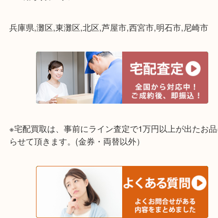
☆出張買取エリア☆
兵庫県,灘区,東灘区,北区,芦屋市,西宮市,明石市,尼崎