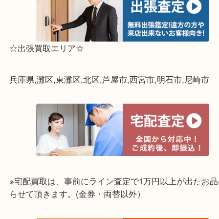
☆出張買取エリア☆
兵庫県,灘区,東灘区,北区,芦屋市,西宮市,明石市,尼崎