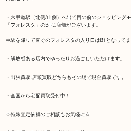
☆当店の特徴☆
・神戸市灘区,神戸市東灘区,西宮,神戸市北区,西宮,明
で顧客満足度No1を目指しております買取専門店 大
スタ六甲店です。土日祝日休まず営業中。出張買取,
大歓迎です！
・六甲道駅（北側/山側）へ出て目の前のショッピン
「フォレスタ」のB1に店舗がございます。
⇒駅を降りて直ぐのフォレスタの入り口はB1となっ