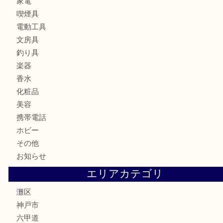
時計
カメラ
食器
金貨
記念メダル
古銭
お酒
切手
金券・商品券
鉄道模型
テレホンカード
株主優待券
はがき
骨董品
古美術品
家電