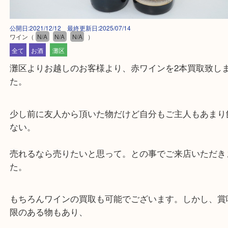
公開日:2021/12/12 最終更新日:2025/07/14
ワイン
（
N/A
N/A
N/A
）
全て
お酒
灘区
灘区よりお越しのお客様より、赤ワインを2本買取
た。
少し前に友人から頂いた物だけど自分もご主人もあ
ない。
売れるなら売りたいと思って。との事でご来店いた