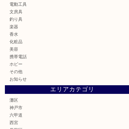
時計
カメラ
食器
金貨
記念メダル
古銭
お酒
切手
金券・商品券
鉄道模型
テレホンカード
株主優待券
はがき
骨董品
古美術品
家電