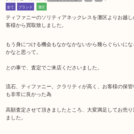
公開日:2020/08/30 最終更新日:2025/07/14
ティファニー TIFFANY
（
Tiffany ティファニー
N/A
N/A
）
全て
ブランド
灘区
ティファニーのソリティアネックレスを灘区よりお
客様から買取致しました。
もう身につける機会もなかなかないから幾らぐらい
かなと思って。
との事で、査定でご来店くださいました。
流石、ティファニー。クラリティが高く、お客様の