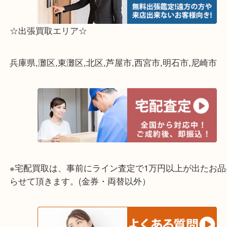
☆出張買取エリア☆
兵庫県,灘区,東灘区,北区,芦屋市,西宮市,明石市,尼崎