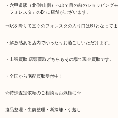
☆当店の特徴☆
・神戸市灘区,神戸市東灘区,西宮,神戸市北区,西宮,明
で顧客満足度No1を目指しております買取専門店 大
スタ六甲店です。土日祝日休まず営業中。出張買取,
大歓迎です！
・六甲道駅（北側/山側）へ出て目の前のショッピン
「フォレスタ」のB1に店舗がございます。
⇒駅を降りて直ぐのフォレスタの入り口はB1となっ