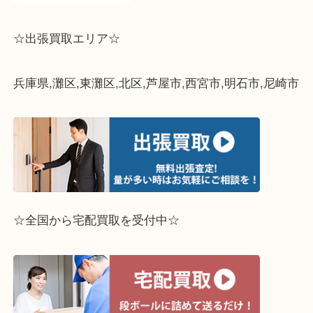
☆出張買取エリア☆
兵庫県,灘区,東灘区,北区,芦屋市,西宮市,明石市,尼崎