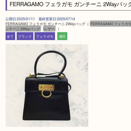
・土日祝日休まず営業中。
・六甲道駅（北側/山側）へ出て目の前のショッピン
「フォレスタ」のB1に店舗がございます。
⇒駅を降りて直ぐのフォレスタの入り口はB1となっ
・解放感ある店内でゆったりお過ごしいただけます
・出張買取、店頭買取どちらもその場で現金買取で
☆どんなご依頼も大歓迎☆