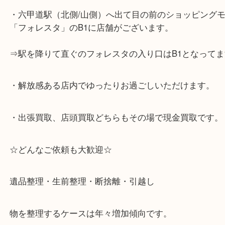
☆当店の特徴☆
・神戸市灘区を中心に,東灘区,西宮,北区,西宮,明石,