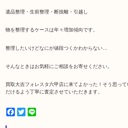
☆当店の特徴☆
・神戸市灘区を中心に,東灘区,西宮,北区,西宮,明石,
客満足度No1を目指しております！