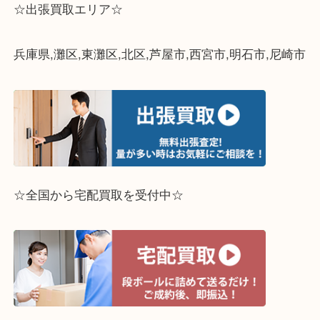
神戸市灘区のお客様よりフェラガモ ガンチーニ 2Wa
をお買取りさせていただきました♪
ショルダーバッグにもなり、可愛いお品物ですね☆
有り難うございました(´▽｀*)
ご不要なブランド品などございましたら、是非！
買取大吉フォレスタ六甲店までお気軽にお越し下さ
(⋈◍＞◡＜◍)。✧♡