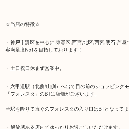
☆当店の特徴☆
・神戸市灘区を中心に,東灘区,西宮,北区,西宮,明石,