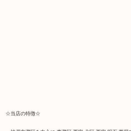
☆全国から宅配買取を受付中☆
※宅配買取は、事前にライン査定で1万円以上が出た
らせて頂きます。(金券・両替以外）