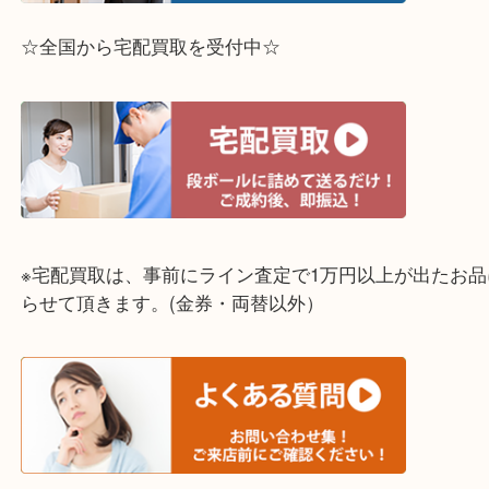
☆出張買取エリア☆
兵庫県,灘区,東灘区,北区,芦屋市,西宮市,明石市,尼崎