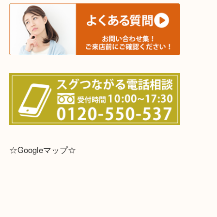
☆出張買取エリア☆
兵庫県,灘区,東灘区,北区,芦屋市,西宮市,明石市,尼崎