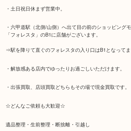
☆当店の特徴☆
・神戸市灘区を中心に,東灘区,西宮,北区,西宮,明石,
客満足度No1を目指しております！
・土日祝日休まず営業中。
・六甲道駅（北側/山側）へ出て目の前のショッピン