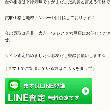
お小遣いが欲しくなると売却しているそうです。
段々と金の買取相場が下がってきている事もあり、
部買取してもらおうかなと検討中でした。
金の相場は下降気味ですがまだまだ高騰と言える価
買取価格も地域ナンバー1を目指しております！
金の買取は是非、大吉 フォレスタ六甲店にお任せく
せ。
ライン査定始めました☆お友だち登録お願いします