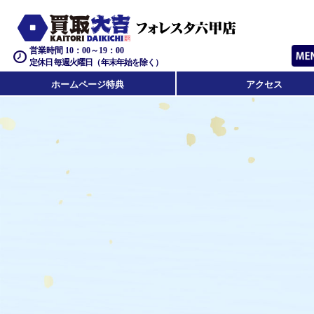
営業時間 10：00～19：00
定休日 毎週火曜日（年末年始を除く）
ホームページ特典
アクセス